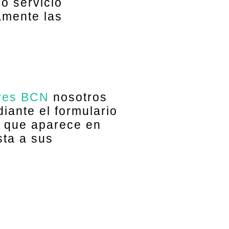
o servicio
amente las
ores BCN
nosotros
iante el formulario
o que aparece en
sta a sus