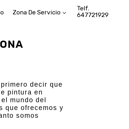
Telf.
to
Zona De Servicio
647721929
LONA
 primero decir que
e pintura en
 el mundo del
os que ofrecemos y
tanto somos